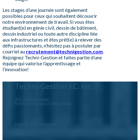
Les stages d’une journée sont également
possibles pour ceux qui souhaitent découvrir
notre environnement de travail. Si vous êtes
étudiant(e) en génie civil, dessin de bâtiment,
dessin industriel ou toute autre discipline liée
aux infrastructures et êtes prêt(e) à relever des
défis passionnants, n’hésitez pas à postuler par
courriel au
recrutement@technigestion.com
.
Rejoignez Techni-Gestion et faites partie d’une
équipe qui valorise l’apprentissage et
l’innovation!
Techni-Gestion J.C. Inc.
553, Grand Boulevard,
Île Perrot (Québec) J7V 4X4, Canada
Politique de confidentialité
514.425.2754