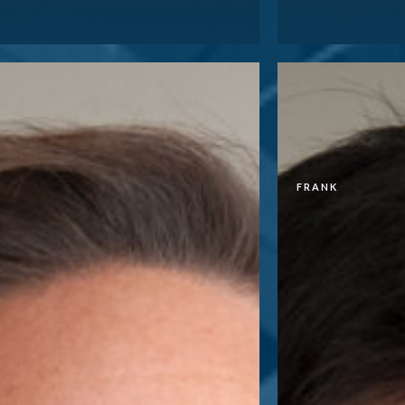
ON
En tant que no
Gestion, j’asp
tribue à la planification stratégique de
d’enthousiasme da
reprise et j’accompagne notre équipe
que notre clientèle dans leur processus
ionnel. Dans ce cadre, je mets à
ibution mon esprit analytique, ma
FRANK
sité intellectuelle, ainsi que ma
lence afin de passer des réflexions à
n.
N