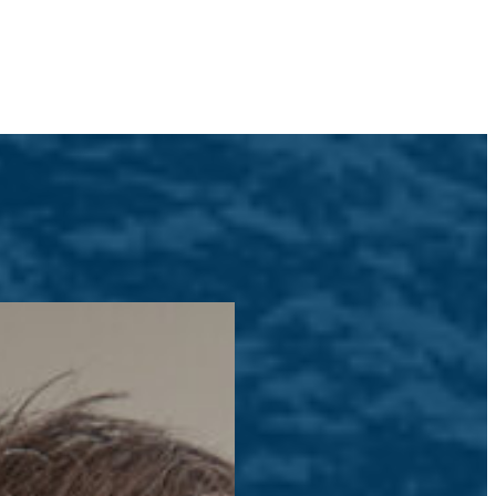
8 ans de dessin comme
liers en bois, je me consacre
sins clairs et précis pour
ition de la table à dessin au