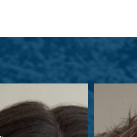
e, c’est l’énergie et le sourire de notre
VINCENT
 ! Toujours prête à relever de nouveaux
Avec plus de 
 elle incarne l’engagement et la passion
spécialiste de tab
tidien. Une vraie force tranquille qui
à créer des des
ute la différence.
faciliter la trans
chantier.