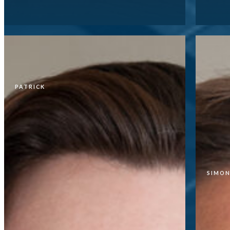
Patrick
SIM
Je con
l’ent
ainsi 
PATRICK
décis
contr
curio
polyva
l’actio
SIMO