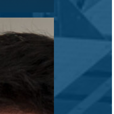
uveau venu chez Techni-
ire à apporter une dose
ns vos projets!