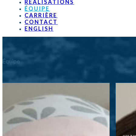
RÉALISATIONS
ÉQUIPE
CARRIÈRE
CONTACT
ENGLISH
Équipe
NAJAH
Justin
équipe
Avec ma formation en ingénierie et mon
défis,
expérience pratique de la construction, je
au quo
travaille avec notre équipe pour réaliser des
fait to
dessins clairs et précis pour chaque projet.